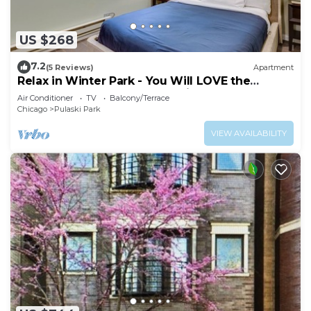
US $268
7.2
(5 Reviews)
Apartment
Relax in Winter Park - You Will LOVE the
Garden Access and the Classic, Comfortable
Air Conditioner
TV
Balcony/Terrace
Feeling by AllSet Turnover
Chicago
Pulaski Park
VIEW AVAILABILITY