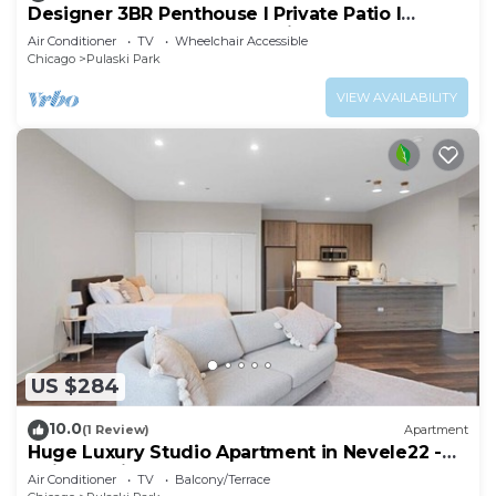
Designer 3BR Penthouse l Private Patio l
Rooftop l Gym l 5-Star Location
Air Conditioner
TV
Wheelchair Accessible
Chicago
Pulaski Park
VIEW AVAILABILITY
US $284
10.0
(1 Review)
Apartment
Huge Luxury Studio Apartment in Nevele22 -
Chicago River West
Air Conditioner
TV
Balcony/Terrace