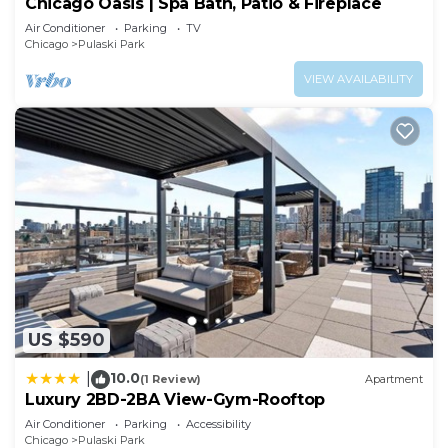
Chicago Oasis | Spa Bath, Patio & Fireplace
Air Conditioner
Parking
TV
Chicago
Pulaski Park
VIEW AVAILABILITY
US $590
10.0
|
(1 Review)
Apartment
Luxury 2BD-2BA View-Gym-Rooftop
Air Conditioner
Parking
Accessibility
Chicago
Pulaski Park