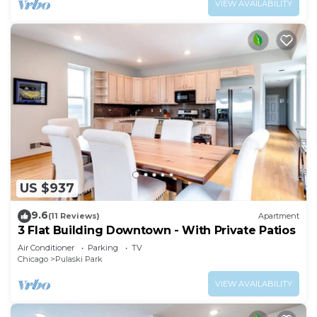
VIEW AVAILABILITY
US $937
9.6
(11 Reviews)
Apartment
3 Flat Building Downtown - With Private Patios
Air Conditioner
Parking
TV
Chicago
Pulaski Park
VIEW AVAILABILITY