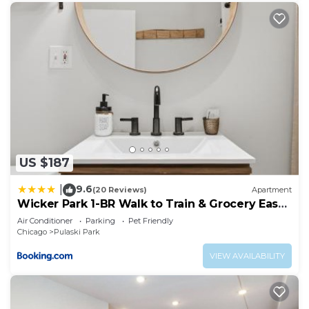
US $187
9.6
|
(20 Reviews)
Apartment
Wicker Park 1-BR Walk to Train & Grocery Easy
Downtown Access
Air Conditioner
Parking
Pet Friendly
Chicago
Pulaski Park
VIEW AVAILABILITY