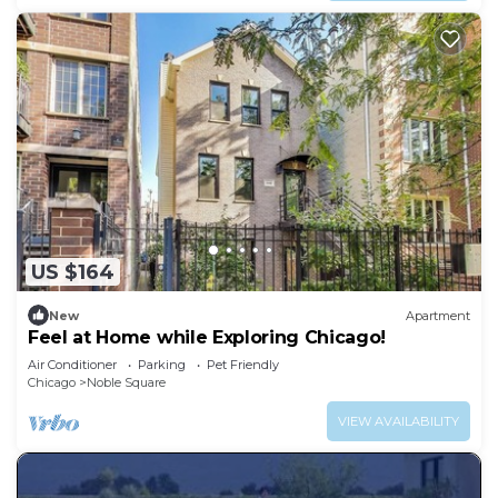
US $164
New
Apartment
Feel at Home while Exploring Chicago!
Air Conditioner
Parking
Pet Friendly
Chicago
Noble Square
VIEW AVAILABILITY