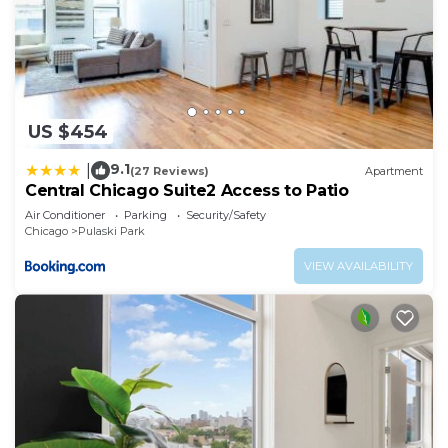
US $454
9.1
|
(27 Reviews)
Apartment
Central Chicago Suite2 Access to Patio
Air Conditioner
Parking
Security/Safety
Chicago
Pulaski Park
VIEW AVAILABILITY