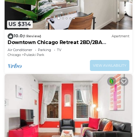
US $314
10.0
(1 Review)
Apartment
Downtown Chicago Retreat 2BD/2BA
Views+Gym+Rooftop
Air Conditioner
Parking
TV
Chicago
Pulaski Park
VIEW AVAILABILITY