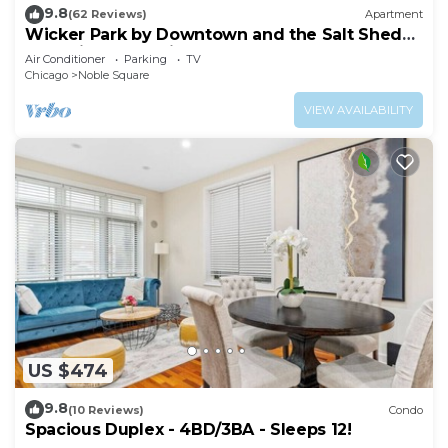
9.8
(62 Reviews)
Apartment
Wicker Park by Downtown and the Salt Shed
Last Minute Special 99.00 July 28-30
Air Conditioner
Parking
TV
Chicago
Noble Square
VIEW AVAILABILITY
US $474
9.8
(10 Reviews)
Condo
Spacious Duplex - 4BD/3BA - Sleeps 12!