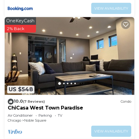
VIEW AVAILABILITY
OneKeyCash
2% Back
US $548
10.0
(7 Reviews)
Condo
ChiCasa West Town Paradise
Air Conditioner
Parking
TV
Chicago
Noble Square
VIEW AVAILABILITY