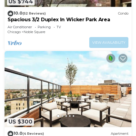
US $744
10.0
(52 Reviews)
Condo
Spacious 3/2 Duplex In Wicker Park Area
Air Conditioner
Parking
TV
Chicago
Noble Square
VIEW AVAILABILITY
US $300
10.0
(4 Reviews)
Apartment