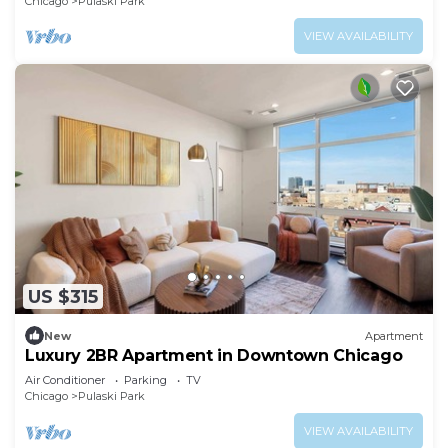
Chicago
Pulaski Park
VIEW AVAILABILITY
US $315
New
Apartment
Luxury 2BR Apartment in Downtown Chicago
Air Conditioner
Parking
TV
Chicago
Pulaski Park
VIEW AVAILABILITY