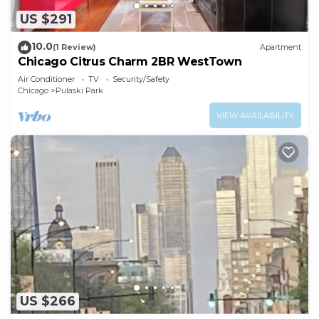
US $291
10.0
(1 Review)
Apartment
Chicago Citrus Charm 2BR WestTown
Air Conditioner
TV
Security/Safety
Chicago
Pulaski Park
VIEW AVAILABILITY
US $266