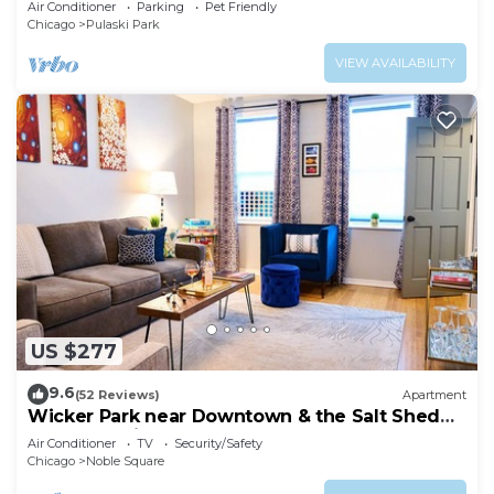
Air Conditioner
Parking
Pet Friendly
Chicago
Pulaski Park
VIEW AVAILABILITY
US $277
9.6
(52 Reviews)
Apartment
Wicker Park near Downtown & the Salt Shed
Super Special 179.00 August 3-7
Air Conditioner
TV
Security/Safety
Chicago
Noble Square